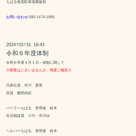
ちばる食堂駐車場看板前
お問い合わせ
:090-1474-1990
2024
03
31 16:43
/
/
令和６年度体制
令和６年度４月１日～体制に関して
※変更はございませんが、再度ご報告※
代表社員 市川 貴章
役員 服部由妃
パーラーちばる 管理者 鈴木
生活相談員 小川・市川ゆ
ヘルパーちばる 管理者 鈴木