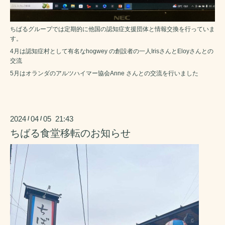
ちばるグループでは定期的に他国の認知症支援団体と情報交換を行っていま
す。
4月は認知症村として有名なhogwey の創設者の一人IrisさんとEloyさんとの
交流
5月はオランダのアルツハイマー協会Anne さんとの交流を行いました
2024
04
05 21:43
/
/
ちばる食堂移転のお知らせ