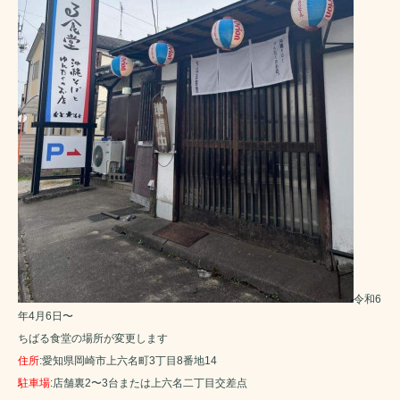
令和6
年4月6日〜
ちばる食堂の場所が変更します
住所
:愛知県岡崎市上六名町3丁目8番地14
駐車場
:店舗裏2〜3台または上六名二丁目交差点