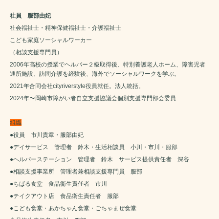
社員 服部由妃
社会福祉士・精神保健福祉士・介護福祉士
こども家庭ソーシャルワーカー
（相談支援専門員）
2006年高校の授業でヘルパー２級取得後、特別養護老人ホーム、障害児者
通所施設、訪問介護を経験後、海外でソーシャルワークを学ぶ。
2021年合同会社cityriverstyle役員就任。法人統括。
2024年〜岡崎市障がい者自立支援協議会個別支援専門部会委員
組織
●役員 市川貴章・服部由妃
●デイサービス 管理者 鈴木・生活相談員 小川・市川・服部
●ヘルパーステーション 管理者 鈴木 サービス提供責任者 深谷
●相談支援事業所 管理者兼相談支援専門員 服部
●ちばる食堂 食品衛生責任者 市川
●テイクアウト店 食品衛生責任者 服部
●こども食堂・あかちゃん食堂・ごちゃまぜ食堂