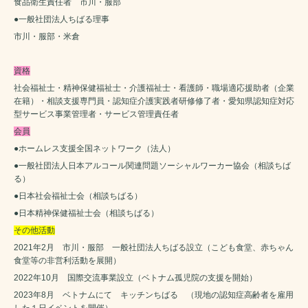
食品衛生責任者 市川・服部
●一般社団法人ちばる理事
市川・服部・米倉
資格
社会福祉士・精神保健福祉士・介護福祉士・看護師・職場適応援助者（企業
在籍）・相談支援専門員・認知症介護実践者研修修了者・愛知県認知症対応
型サービス事業管理者・サービス管理責任者
会員
●ホームレス支援全国ネットワーク（法人）
●一般社団法人日本アルコール関連問題ソーシャルワーカー協会（相談ちば
る）
●日本社会福祉士会（相談ちばる）
●日本精神保健福祉士会（相談ちばる）
その他活動
2021年2月 市川・服部 一般社団法人ちばる設立（こども食堂、赤ちゃん
食堂等の非営利活動を展開）
2022年10月 国際交流事業設立（ベトナム孤児院の支援を開始）
2023年8月 ベトナムにて キッチンちばる （現地の認知症高齢者を雇用
した１日イベントを開催）