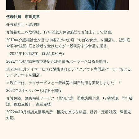
代表社員 市川貴章
介護福祉士・調理師
介護福祉士を取得後、17年間老人保健施設で介護士として勤務。
2019年介護福祉士が営む沖縄そばのお店「ちばる食堂」を開店し、認知症
や若年性認知症と診断を受けた方が一般就労する食堂を運営。
（2024年10月現在 時給1,080円）
2021年4月地域密着型通所介護事業所パーラーちばるを開設。
2021年11月デイサービスに隣接されたテイクアウト専門店パーラーちばる
テイクアウトを開店。
※現在では、デイサービスと一般就労の同日利用を実現しました！！
2022年6月ヘルパーちばるを開設
介護保険、障害福祉サービス（居宅介護、重度訪問介護、行動援護、同行援
護、移動支援）、産前産後
2022年10月相談支援事業所 相談ちばるを開設。移行・定着対応。障害児
対応。