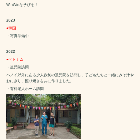
WinWinな学びを！
2023
●韓国
・写真準備中
2022
●ベトナム
・孤児院訪問
ハノイ郊外にある少人数制の孤児院を訪問し、子どもたちと一緒にみそ汁や
おにぎり、照り焼きを共に作りました。
・有料老人ホーム訪問