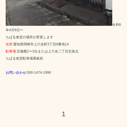
令和6
年4月6日〜
ちばる食堂の場所が変更します
住所
:愛知県岡崎市上六名町3丁目8番地14
駐車場
:店舗裏2〜3台または上六名二丁目交差点
ちばる食堂駐車場看板前
お問い合わせ
:090-1474-1990
1