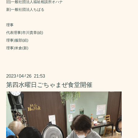
旧)一般社団法人福祉相談所オハナ
新)一般社団法人ちばる
理事
代表理事)市川貴章(続)
理事)服部(続)
理事)米倉(新)
2023
04
26 21:53
/
/
第四水曜日ごちゃまぜ食堂開催