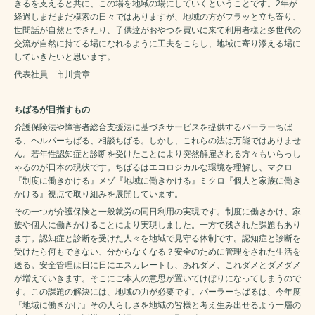
きるを支えると共に、この場を地域の場にしていくということです。2年が
経過しまだまだ模索の日々ではありますが、地域の方がフラッと立ち寄り、
世間話が自然とできたり、子供達がおやつを買いに来て利用者様と多世代の
交流が自然に持てる場になれるように工夫をこらし、地域に寄り添える場に
していきたいと思います。
代表社員 市川貴章
ちばるが目指すもの
介護保険法や障害者総合支援法に基づきサービスを提供するパーラーちば
る、ヘルパーちばる、相談ちばる。しかし、これらの法は万能ではありませ
ん。若年性認知症と診断を受けたことにより突然解雇される方々もいらっし
ゃるのが日本の現状です。ちばるはエコロジカルな環境を理解し、マクロ
『制度に働きかける』メゾ『地域に働きかける』ミクロ『個人と家族に働き
かける』視点で取り組みを展開しています。
その一つが介護保険と一般就労の同日利用の実現です。制度に働きかけ、家
族や個人に働きかけることにより実現しました。一方で残された課題もあり
ます。認知症と診断を受けた人々を地域で見守る体制です。認知症と診断を
受けたら何もできない、分からなくなる？安全のために管理をされた生活を
送る。安全管理は日に日にエスカレートし、あれダメ、これダメとダメダメ
が増えていきます。そこにご本人の意思が置いてけぼりになってしまうので
す。この課題の解決には、地域の力が必要です。パーラーちばるは、今年度
『地域に働きかけ』その人らしさを地域の皆様と考え生み出せるよう一層の