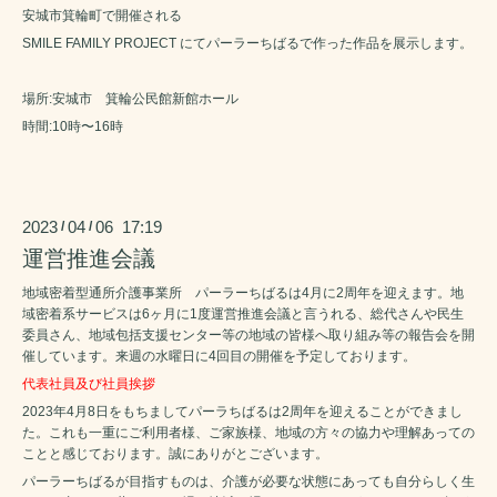
安城市箕輪町で開催される
SMILE FAMILY PROJECT にてパーラーちばるで作った作品を展示します。
場所:安城市 箕輪公民館新館ホール
時間:10時〜16時
2023
04
06 17:19
/
/
運営推進会議
地域密着型通所介護事業所 パーラーちばるは4月に2周年を迎えます。地
域密着系サービスは6ヶ月に1度運営推進会議と言うれる、総代さんや民生
委員さん、地域包括支援センター等の地域の皆様へ取り組み等の報告会を開
催しています。来週の水曜日に4回目の開催を予定しております。
代表社員及び社員挨拶
2023年4月8日をもちましてパーラちばるは2周年を迎えることができまし
た。これも一重にご利用者様、ご家族様、地域の方々の協力や理解あっての
ことと感じております。誠にありがとございます。
パーラーちばるが目指すものは、介護が必要な状態にあっても自分らしく生