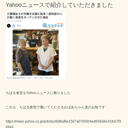
Yahooニュースで紹介していただきました
ちばる食堂をYahooニュースに載りました
これも、ちばる食堂で働いてくださるおばあちゃん達のお陰です
https://news.yahoo.co.jp/articles/9d8af6e1567a07b5f24ed65fc66c41fcb7f3
04a1