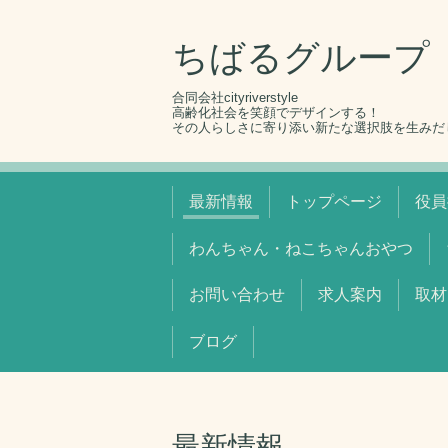
ちばるグループ
合同会社cityriverstyle
高齢化社会を笑顔でデザインする！
その人らしさに寄り添い新たな選択肢を生みだ
最新情報
トップページ
役員
わんちゃん・ねこちゃんおやつ
お問い合わせ
求人案内
取材
ブログ
最新情報