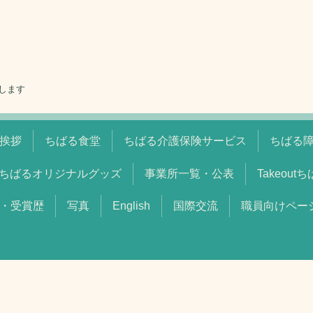
します
挨拶
ちばる食堂
ちばる介護保険サービス
ちばる
ちばるオリジナルグッズ
事業所一覧・公表
Takeout
・受賞歴
写真
English
国際交流
職員向けペー