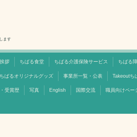
します
挨拶
ちばる食堂
ちばる介護保険サービス
ちばる
ちばるオリジナルグッズ
事業所一覧・公表
Takeout
・受賞歴
写真
English
国際交流
職員向けペー