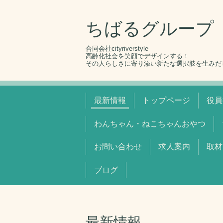
ちばるグループ
合同会社cityriverstyle
高齢化社会を笑顔でデザインする！
その人らしさに寄り添い新たな選択肢を生みだ
最新情報
トップページ
役員
わんちゃん・ねこちゃんおやつ
お問い合わせ
求人案内
取材
ブログ
最新情報