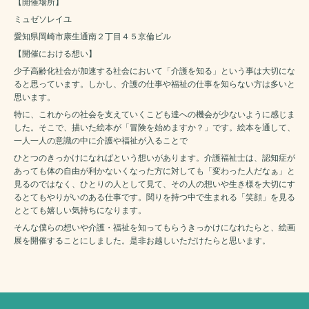
【開催場所】
ミュゼソレイユ
愛知県岡崎市康生通南２丁目４５京倫ビル
【開催における想い】
少子高齢化社会が加速する社会において「介護を知る」という事は大切にな
ると思っています。しかし、介護の仕事や福祉の仕事を知らない方は多いと
思います。
特に、これからの社会を支えていくこども達への機会が少ないように感じま
した。そこで、描いた絵本が「冒険を始めますか？」です。絵本を通して、
一人一人の意識の中に介護や福祉が入ることで
ひとつのきっかけになればという想いがあります。介護福祉士は、認知症が
あっても体の自由が利かないくなった方に対しても「変わった人だなぁ」と
見るのではなく、ひとりの人として見て、その人の想いや生き様を大切にす
るとてもやりがいのある仕事です。関りを持つ中で生まれる「笑顔」を見る
ととても嬉しい気持ちになります。
そんな僕らの想いや介護・福祉を知ってもらうきっかけになれたらと、絵画
展を開催することにしました。是非お越しいただけたらと思います。